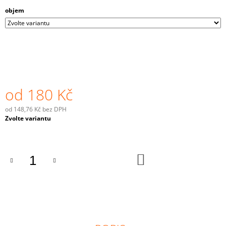
J
objem
E
M
E
HRNEČEK
PRO
DCERU
od
180 Kč
180
Kč
od
148,76 Kč
bez DPH
Měrná
Zvolte variantu
cena:
DO
KOŠÍKU