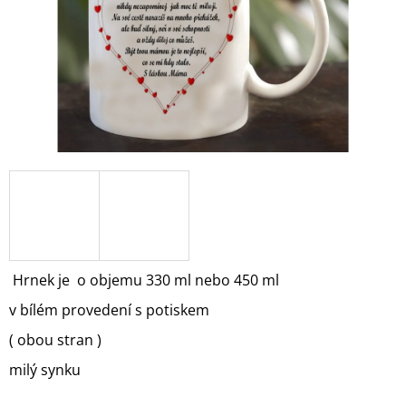
A
J
Í
T
?
HLEDAT
Hrnek je o objemu 330 ml nebo 450 ml
D
O
v bílém provedení s potiskem
P
O
( obou stran )
R
U
milý synku
Č
U