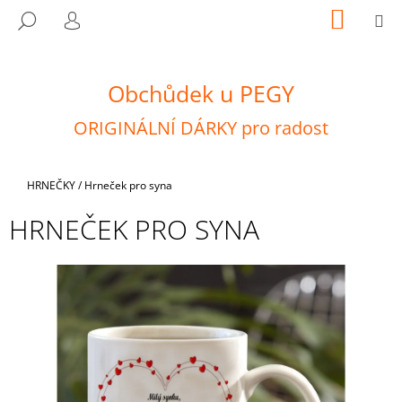
K
Přejít
NÁKUP
M
HLEDAT
na
KOŠÍK
O
PŘIHLÁŠENÍ
ZPĚT
ZPĚT
obsah
Š
Í
Obchůdek u PEGY
C
K
O
ORIGINÁLNÍ DÁRKY pro radost
P
O
T
Domů
HRNEČKY
/
Hrneček pro syna
Ř
HRNEČEK PRO SYNA
E
B
U
J
E
T
E
N