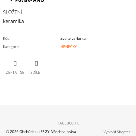
Potisk- ANO
SLOŽENÍ
keramika
Kód
Zvolte variantu
Kategorie
:
HRNEČKY
ZEPTAT SE
SDÍLET
Z
FACEBOOKK
Á
© 2026 Obchůdek u PEGY. Všechna práva
Vytvořil Shoptet