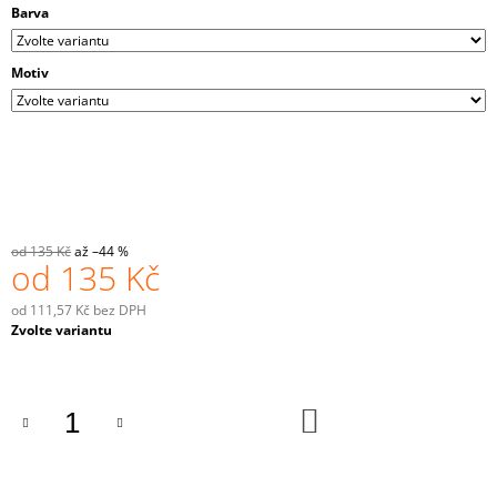
Barva
J
E
M
Motiv
E
MAGICKÉ
HRNKY
A+
PRO
PÁRY
"ON,
ONA"
od 135 Kč
až –44 %
2X270
od
135 Kč
ML
380
od
111,57 Kč
bez DPH
Kč
Měrná
Zvolte variantu
Původně:
cena:
400
Kč
DO
KOŠÍKU