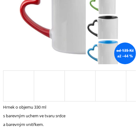
A
J
Í
T
?
od 135 Kč
až –44 %
HLEDAT
D
O
Hrnek o objemu 330 ml
P
O
s barevným uchem ve tvaru srdce
R
a barevným vnitřkem.
U
Č
U