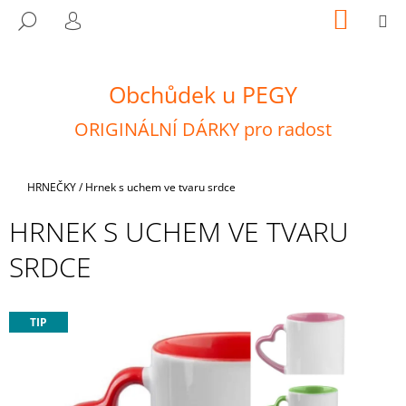
K
Přejít
NÁKUP
M
HLEDAT
na
KOŠÍK
O
PŘIHLÁŠENÍ
ZPĚT
ZPĚT
obsah
Š
Í
Obchůdek u PEGY
C
K
O
ORIGINÁLNÍ DÁRKY pro radost
P
O
T
Domů
HRNEČKY
/
Hrnek s uchem ve tvaru srdce
Ř
HRNEK S UCHEM VE TVARU
E
SRDCE
B
U
J
TIP
E
T
E
N