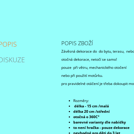
POPIS
POPIS ZBOŽÍ
Závěsná dekorace do do bytu, terasu, nebo
DISKUZE
otočná dekorace, netočí se samo!
pouze při větru, mechanického otočení
nebo při použití motůrku.
pro pravidelné otáčení je třeba dokoupit m
Rozměry:
délka - 15 cm /malá
délka 20 cm /střední
otočná o 360C°
barevné varianty dle nabídky
to není hračka - pouze dekorace
nevhodné pro děti do 3 let