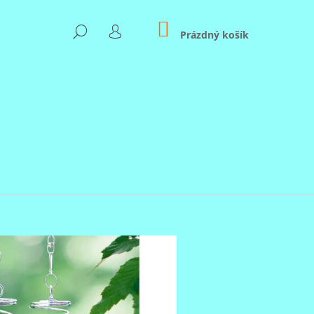
NÁKUPNÍ
HLEDAT
KOŠÍK
Prázdný košík
PŘIHLÁŠENÍ
Následující
KS BABIČKA A DĚDEČEK