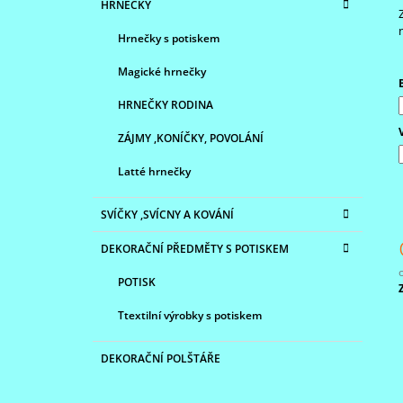
R
PRO MÉHO MUŽE
HRNEČKY
E
A
320 Kč
G
Hrnečky s potiskem
N
O
R
N
Magické hrnečky
I
Í
E
HRNEČKY RODINA
P
A
ZÁJMY ,KONÍČKY, POVOLÁNÍ
N
Latté hrnečky
E
L
SVÍČKY ,SVÍCNY A KOVÁNÍ
DEKORAČNÍ PŘEDMĚTY S POTISKEM
POTISK
c
Ttextilní výrobky s potiskem
DEKORAČNÍ POLŠTÁŘE