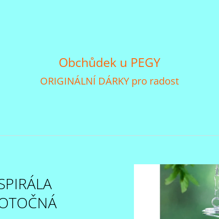
CO POTŘEBUJETE NAJÍT?
Obchůdek u PEGY
ORIGINÁLNÍ DÁRKY pro radost
HLEDAT
DOPORUČUJEME
SPIRÁLA
OTOČNÁ
HRNEČEK S TEBOU MĚ BAVÍ SVĚT
HRNEČEK SET 2 