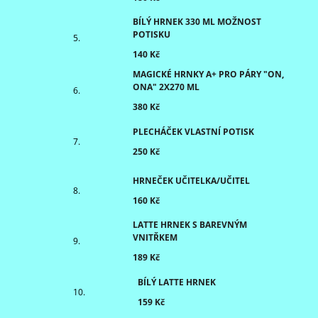
BÍLÝ HRNEK 330 ML MOŽNOST
POTISKU
140 Kč
MAGICKÉ HRNKY A+ PRO PÁRY "ON,
ONA" 2X270 ML
380 Kč
PLECHÁČEK VLASTNÍ POTISK
250 Kč
HRNEČEK UČITELKA/UČITEL
160 Kč
LATTE HRNEK S BAREVNÝM
VNITŘKEM
189 Kč
BÍLÝ LATTE HRNEK
159 Kč