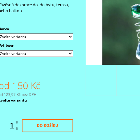
180 Kč
350 Kč
Závěsná dekorace do do bytu, terasu,
Původně:
400 K
nebo balkon
Barva
Velikost
od
150 Kč
od
123,97 Kč
bez DPH
Měrná
Zvolte variantu
ena:
DO KOŠÍKU