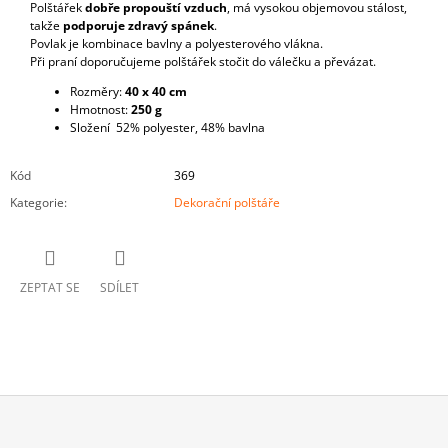
Polštářek
dobře propouští vzduch
, má vysokou objemovou stálost,
takže
podporuje zdravý spánek
.
Povlak je kombinace bavlny a polyesterového vlákna.
Při praní doporučujeme polštářek stočit do válečku a převázat.
Rozměry:
40 x 40 cm
Hmotnost:
250 g
Složení 52% polyester, 48% bavlna
Kód
369
Kategorie
:
Dekorační polštáře
ZEPTAT SE
SDÍLET
Z