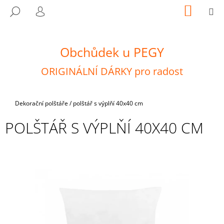
K
Přejít
NÁKUP
M
HLEDAT
na
KOŠÍK
O
PŘIHLÁŠENÍ
ZPĚT
ZPĚT
obsah
Š
Í
Obchůdek u PEGY
C
K
O
ORIGINÁLNÍ DÁRKY pro radost
P
O
T
Domů
Dekorační polštáře
/
polštář s výplňí 40x40 cm
Ř
POLŠTÁŘ S VÝPLŇÍ 40X40 CM
E
B
U
J
E
T
E
N