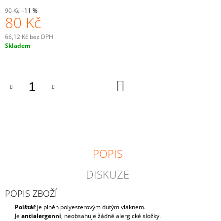
J
90 Kč
–11 %
E
80 Kč
M
E
66,12 Kč bez DPH
Měrná
Skladem
cena:
HRNEČEK
S
TEBOU
DO
MĚ
KOŠÍKU
BAVÍ
SVĚT
180
Kč
POPIS
DISKUZE
POPIS ZBOŽÍ
Polštář
je plněn polyesterovým dutým vláknem.
Je
antialergenní
, neobsahuje žádné alergické složky.