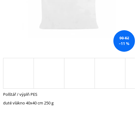
A
J
Í
T
?
90 Kč
–11 %
HLEDAT
Polštář / výplň PES
D
O
duté vlákno 40x40 cm 250 g
P
O
R
U
Č
U